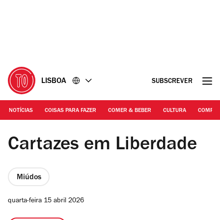
Ir
Ir
para
para
o
o
conteúdo
rodapé
LISBOA
SUBSCREVER
NOTÍCIAS
COISAS PARA FAZER
COMER & BEBER
CULTURA
COMPR
DR
Cartazes em Liberdade
Miúdos
quarta-feira 15 abril 2026