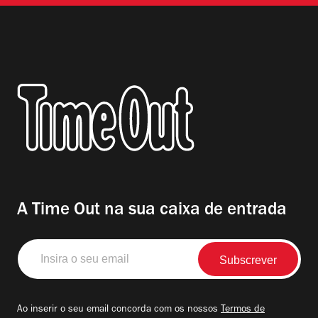
A Time Out na sua caixa de entrada
Insira
o
seu
email
Ao inserir o seu email concorda com os nossos
Termos de