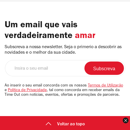
Um email que vais
verdadeiramente
amar
Subscreva a nossa newsletter. Seja o primerio a descobrir as
novidades e o melhor da sua cidade.
Insira
o
seu
email
Ao inserir o seu email concorda com os nossos
Termos de Utilização
e
Política de Privacidade
, tal como concorda em receber emails da
Time Out com notícias, eventos, ofertas e promoções de parceiros.
F
Voltar ao topo