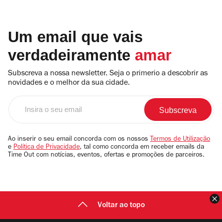
Um email que vais
verdadeiramente
amar
Subscreva a nossa newsletter. Seja o primerio a descobrir as
novidades e o melhor da sua cidade.
Insira
o
seu
email
Ao inserir o seu email concorda com os nossos
Termos de Utilização
e
Política de Privacidade
, tal como concorda em receber emails da
Time Out com notícias, eventos, ofertas e promoções de parceiros.
F
Voltar ao topo