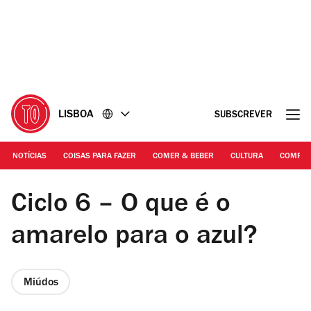
Ir
Ir
para
para
o
o
conteúdo
rodapé
LISBOA
SUBSCREVER
NOTÍCIAS
COISAS PARA FAZER
COMER & BEBER
CULTURA
COMPR
DR | Ciclo 6 – O que é o amarelo para o azul?
Ciclo 6 – O que é o
amarelo para o azul?
Miúdos