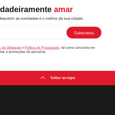
rdadeiramente
amar
descobrir as novidades e o melhor da sua cidade.
 de Utilização
e
Política de Privacidade
, tal como concorda em
rtas e promoções de parceiros.
Voltar ao topo