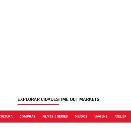
EXPLORAR CIDADES
TIME OUT MARKETS
CULTURA
COMPRAS
FILMES E SÉRIES
MIÚDOS
VIAGENS
ATELIER