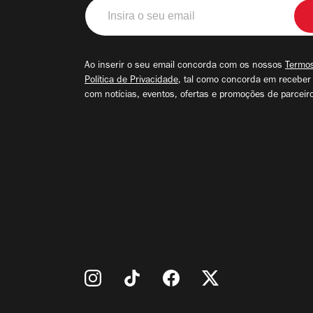
Insira
o
seu
email
Ao inserir o seu email concorda com os nossos
Termos
Política de Privacidade
, tal como concorda em receber
com notícias, eventos, ofertas e promoções de parceir