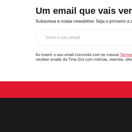
Um email que vais ve
Subscreva a nossa newsletter. Seja o primerio a 
Insira
o
seu
email
Ao inserir o seu email concorda com os nossos
Termos
receber emails da Time Out com notícias, eventos, ofe