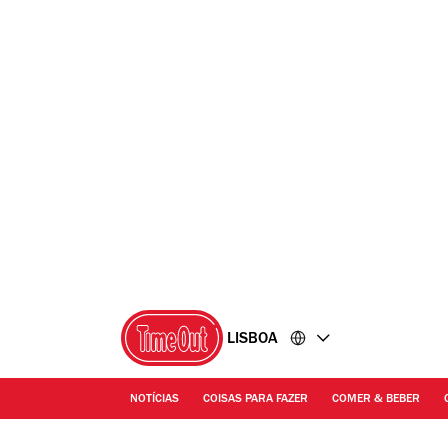
Ir
Ir
para
para
o
o
conteúdo
rodapé
LISBOA
NOTÍCIAS
COISAS PARA FAZER
COMER & BEBER