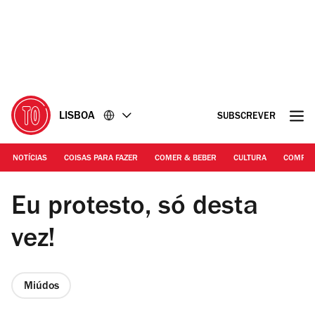
Ir
Ir
para
para
o
o
conteúdo
rodapé
LISBOA
SUBSCREVER
NOTÍCIAS
COISAS PARA FAZER
COMER & BEBER
CULTURA
COMPR
©DR | O Protesto de Eduarda Lima
Eu protesto, só desta
vez!
Miúdos