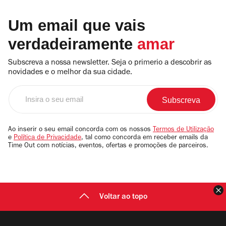
Um email que vais
verdadeiramente
amar
Subscreva a nossa newsletter. Seja o primerio a descobrir as
novidades e o melhor da sua cidade.
Insira
o
seu
email
Ao inserir o seu email concorda com os nossos
Termos de Utilização
e
Política de Privacidade
, tal como concorda em receber emails da
Time Out com notícias, eventos, ofertas e promoções de parceiros.
F
Voltar ao topo