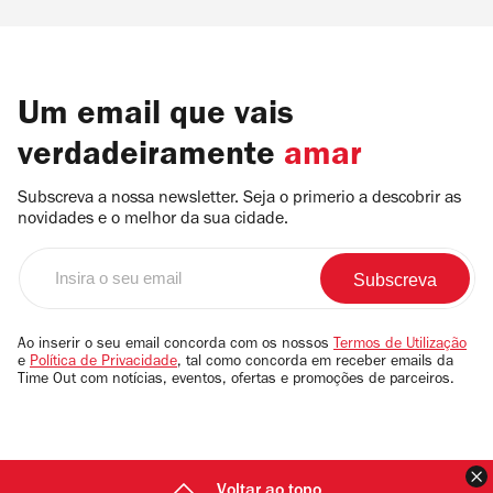
Um email que vais
verdadeiramente
amar
Subscreva a nossa newsletter. Seja o primerio a descobrir as
novidades e o melhor da sua cidade.
Insira
o
seu
email
Ao inserir o seu email concorda com os nossos
Termos de Utilização
e
Política de Privacidade
, tal como concorda em receber emails da
Time Out com notícias, eventos, ofertas e promoções de parceiros.
F
Voltar ao topo