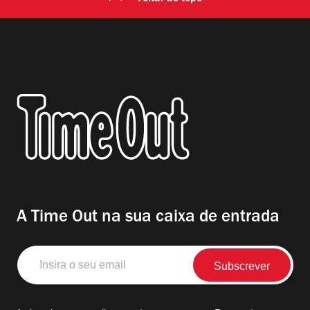
A Time Out na sua caixa de entrada
Insira
o
seu
email