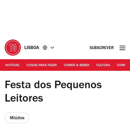
Ir
Ir
para
para
o
o
conteúdo
rodapé
LISBOA
SUBSCREVER
NOTÍCIAS
COISAS PARA FAZER
COMER & BEBER
CULTURA
COMPR
Biblioteca Nacional de Portugal
Festa dos Pequenos
Leitores
Miúdos