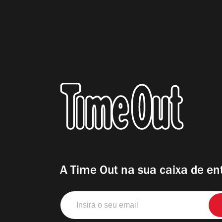
A Time Out na sua caixa de en
Insira
o
seu