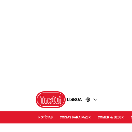
Ir
Ir
para
para
o
o
conteúdo
rodapé
LISBOA
NOTÍCIAS
COISAS PARA FAZER
COMER & BEBER