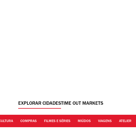
EXPLORAR CIDADES
TIME OUT MARKETS
CULTURA
COMPRAS
FILMES E SÉRIES
MIÚDOS
VIAGENS
ATELIER