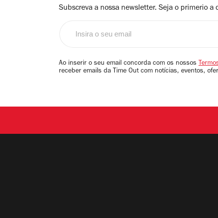
Subscreva a nossa newsletter. Seja o primerio a 
Insira
o
seu
email
Ao inserir o seu email concorda com os nossos
Termos
receber emails da Time Out com notícias, eventos, ofe