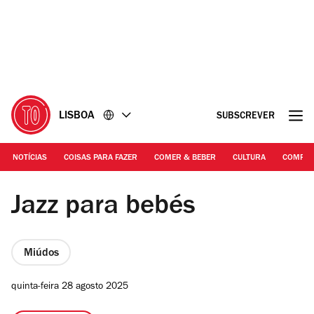
Ir
Ir
para
para
o
o
conteúdo
rodapé
LISBOA
SUBSCREVER
NOTÍCIAS
COISAS PARA FAZER
COMER & BEBER
CULTURA
COMPR
Jazz em Monserrate | Jazz para bebés
Jazz para bebés
Miúdos
quinta-feira 28 agosto 2025