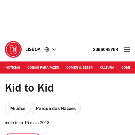
Ir
Ir
para
para
o
o
conteúdo
rodapé
LISBOA
SUBSCREVER
NOTÍCIAS
COISAS PARA FAZER
COMER & BEBER
CULTURA
COMPR
DR
Kid to Kid
Miúdos
Parque das Nações
terça-feira 15 maio 2018