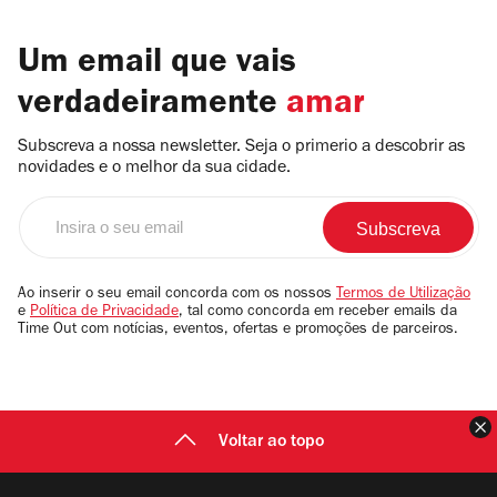
Um email que vais
verdadeiramente
amar
Subscreva a nossa newsletter. Seja o primerio a descobrir as
novidades e o melhor da sua cidade.
Insira
o
seu
email
Ao inserir o seu email concorda com os nossos
Termos de Utilização
e
Política de Privacidade
, tal como concorda em receber emails da
Time Out com notícias, eventos, ofertas e promoções de parceiros.
F
Voltar ao topo