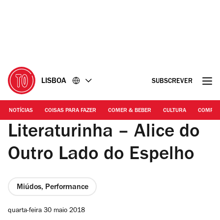
Ir
Ir
para
para
o
o
conteúdo
rodapé
LISBOA
SUBSCREVER
NOTÍCIAS
COISAS PARA FAZER
COMER & BEBER
CULTURA
COMPR
Literaturinha – Alice do
Outro Lado do Espelho
Miúdos, Performance
quarta-feira 30 maio 2018