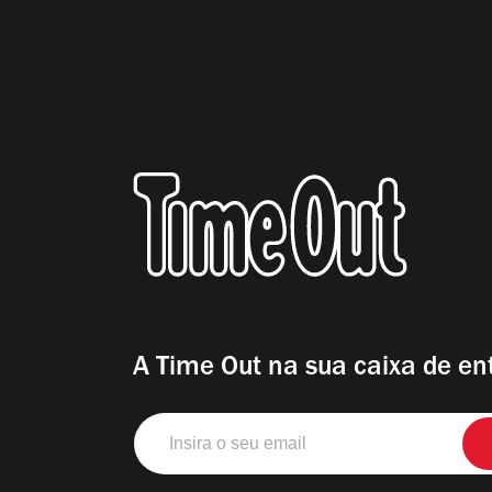
A Time Out na sua caixa de en
Insira
o
seu