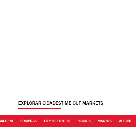
EXPLORAR CIDADES
TIME OUT MARKETS
CULTURA
COMPRAS
FILMES E SÉRIES
MIÚDOS
VIAGENS
ATELIER