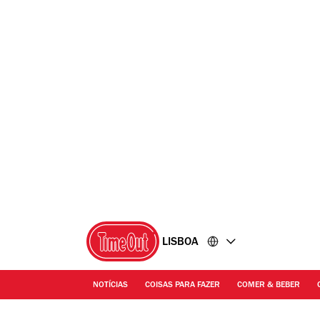
Ir
Ir
para
para
o
o
conteúdo
rodapé
LISBOA
NOTÍCIAS
COISAS PARA FAZER
COMER & BEBER