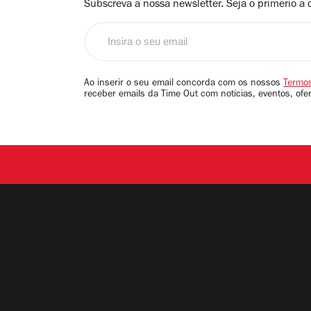
Subscreva a nossa newsletter. Seja o primerio a 
Insira
o
seu
email
Ao inserir o seu email concorda com os nossos
Termos
receber emails da Time Out com notícias, eventos, ofe