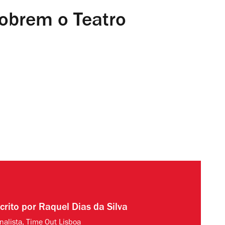
obrem o Teatro
crito por
Raquel Dias da Silva
rnalista, Time Out Lisboa