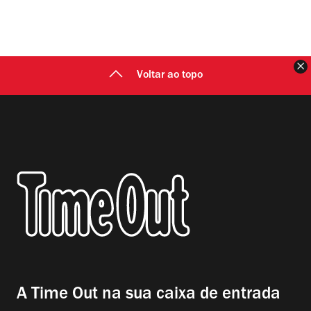
F
Voltar ao topo
A Time Out na sua caixa de entrada