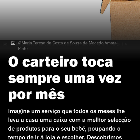
©Maria Teresa da Costa de Sousa de Macedo Amaral
©Maria Teresa da Costa de Sousa de Macedo Amaral Pinto | A
Pinto
BubuBox é uma caixa de surpresas
O carteiro toca
sempre uma vez
por mês
Imagine um serviço que todos os meses lhe
leva a casa uma caixa com a melhor selecção
de produtos para o seu bebé, poupando o
tempo de ir à loja e escolher. Descobrimos