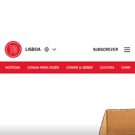
Ir
Ir
para
para
o
o
conteúdo
rodapé
LISBOA
SUBSCREVER
NOTÍCIAS
COISAS PARA FAZER
COMER & BEBER
CULTURA
COMPR