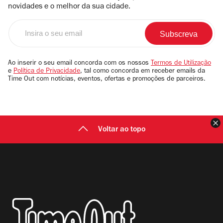
novidades e o melhor da sua cidade.
Insira
o
seu
email
Ao inserir o seu email concorda com os nossos
Termos de Utilização
e
Política de Privacidade
, tal como concorda em receber emails da
Time Out com notícias, eventos, ofertas e promoções de parceiros.
F
Voltar ao topo