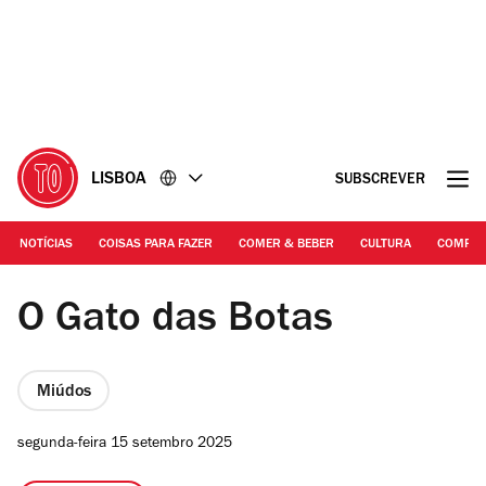
Ir
Ir
para
para
o
o
conteúdo
rodapé
LISBOA
SUBSCREVER
NOTÍCIAS
COISAS PARA FAZER
COMER & BEBER
CULTURA
COMPR
Academia de Santo Amaro | Gato das Botas
O Gato das Botas
Miúdos
segunda-feira 15 setembro 2025