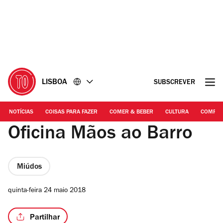
Ir
Ir
para
para
o
o
conteúdo
rodapé
LISBOA
SUBSCREVER
NOTÍCIAS
COISAS PARA FAZER
COMER & BEBER
CULTURA
COMPR
Oficina Mãos ao Barro
Miúdos
quinta-feira 24 maio 2018
Partilhar