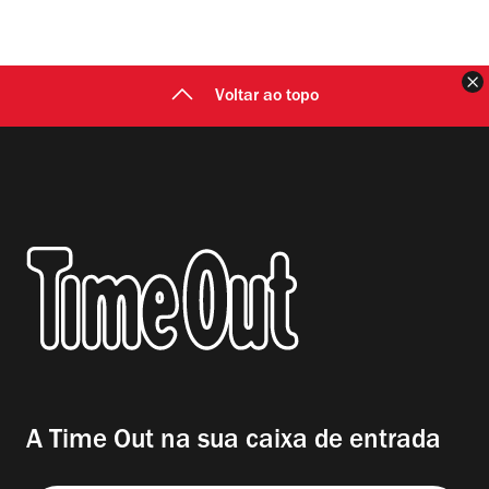
F
Voltar ao topo
A Time Out na sua caixa de entrada