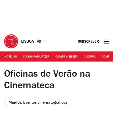
Ir
Ir
para
para
o
o
conteúdo
rodapé
LISBOA
SUBSCREVER
NOTÍCIAS
COISAS PARA FAZER
COMER & BEBER
CULTURA
COMPR
DR
Oficinas de Verão na
Cinemateca
Miúdos, Eventos cinematográficos