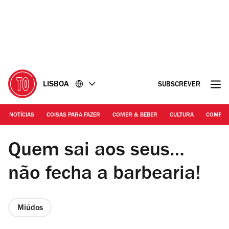
Ir
Ir
para
para
o
o
conteúdo
rodapé
LISBOA
SUBSCREVER
NOTÍCIAS
COISAS PARA FAZER
COMER & BEBER
CULTURA
COMPR
DR | Jardim das Oliveiras
Quem sai aos seus…
não fecha a barbearia!
Miúdos