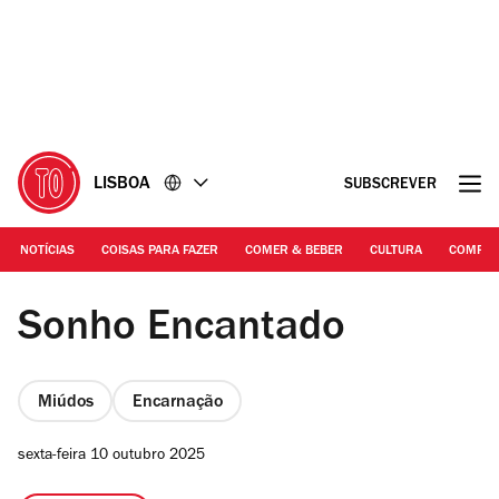
Ir
Ir
para
para
o
o
conteúdo
rodapé
LISBOA
SUBSCREVER
NOTÍCIAS
COISAS PARA FAZER
COMER & BEBER
CULTURA
COMPR
DR
Sonho Encantado
Miúdos
Encarnação
sexta-feira 10 outubro 2025