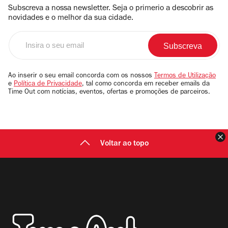
Subscreva a nossa newsletter. Seja o primerio a descobrir as
novidades e o melhor da sua cidade.
Insira
o
seu
email
Ao inserir o seu email concorda com os nossos
Termos de Utilização
e
Política de Privacidade
, tal como concorda em receber emails da
Time Out com notícias, eventos, ofertas e promoções de parceiros.
F
Voltar ao topo