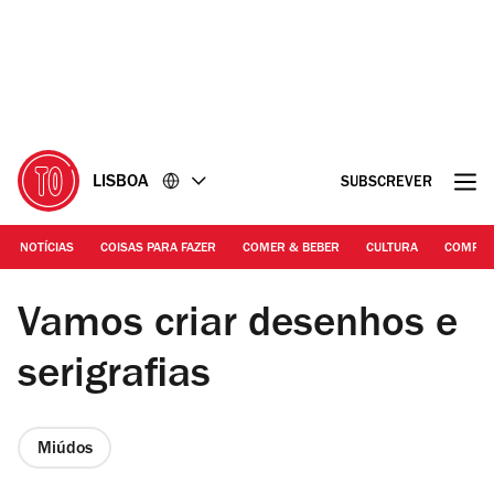
Ir
Ir
para
para
o
o
conteúdo
rodapé
LISBOA
SUBSCREVER
NOTÍCIAS
COISAS PARA FAZER
COMER & BEBER
CULTURA
COMPR
© Sérgio Condeço | 50 cravos
Vamos criar desenhos e
serigrafias
Miúdos