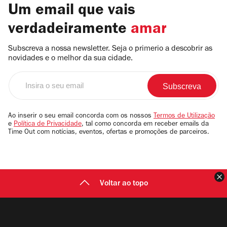
Um email que vais
verdadeiramente
amar
Subscreva a nossa newsletter. Seja o primerio a descobrir as
novidades e o melhor da sua cidade.
Insira
o
seu
email
Ao inserir o seu email concorda com os nossos
Termos de Utilização
e
Política de Privacidade
, tal como concorda em receber emails da
Time Out com notícias, eventos, ofertas e promoções de parceiros.
F
Voltar ao topo