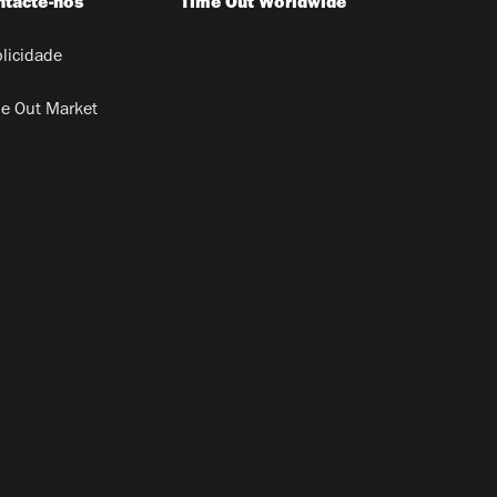
ntacte-nos
Time Out Worldwide
licidade
e Out Market