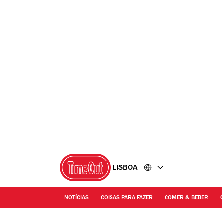
Ir
Ir
para
para
o
o
conteúdo
rodapé
LISBOA
NOTÍCIAS
COISAS PARA FAZER
COMER & BEBER