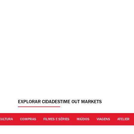
EXPLORAR CIDADES
TIME OUT MARKETS
CULTURA
COMPRAS
FILMES E SÉRIES
MIÚDOS
VIAGENS
ATELIER