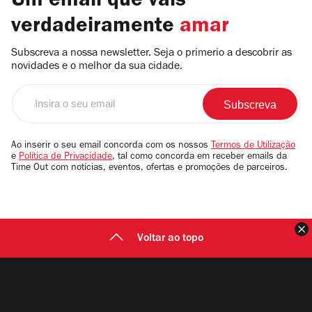
Um email que vais
verdadeiramente
amar
Subscreva a nossa newsletter. Seja o primerio a descobrir as
novidades e o melhor da sua cidade.
Insira
o
seu
email
Ao inserir o seu email concorda com os nossos
Termos de Utilização
e
Política de Privacidade
, tal como concorda em receber emails da
Time Out com notícias, eventos, ofertas e promoções de parceiros.
F
Voltar ao topo