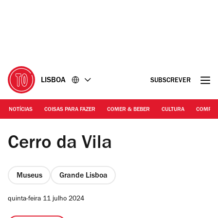
Ir
Ir
para
para
o
o
conteúdo
rodapé
LISBOA
SUBSCREVER
NOTÍCIAS
COISAS PARA FAZER
COMER & BEBER
CULTURA
COMPR
Arlei Lima
Cerro da Vila
Museus
Grande Lisboa
quinta-feira 11 julho 2024