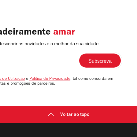
dadeiramente
amar
descobrir as novidades e o melhor da sua cidade.
 de Utilização
e
Política de Privacidade
, tal como concorda em
rtas e promoções de parceiros.
Voltar ao topo