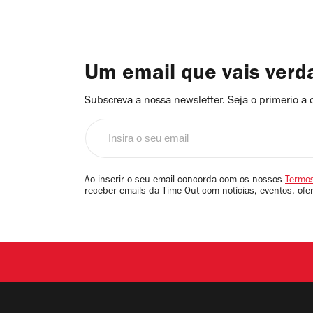
Um email que vais ver
Subscreva a nossa newsletter. Seja o primerio a 
Insira
o
seu
email
Ao inserir o seu email concorda com os nossos
Termos
receber emails da Time Out com notícias, eventos, ofe