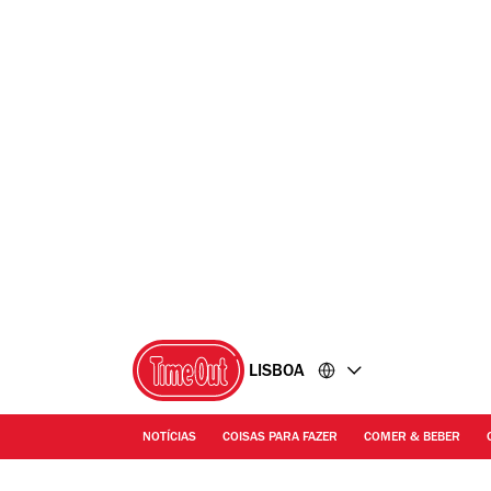
Ir
Ir
para
para
o
o
conteúdo
rodapé
LISBOA
NOTÍCIAS
COISAS PARA FAZER
COMER & BEBER