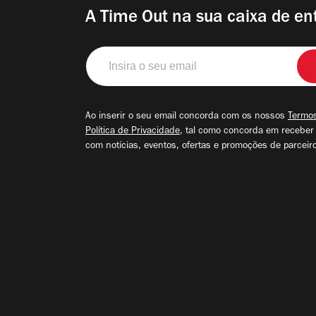
A Time Out na sua caixa de en
Insira
o
seu
email
Ao inserir o seu email concorda com os nossos
Termos
Política de Privacidade
, tal como concorda em receber
com notícias, eventos, ofertas e promoções de parceir