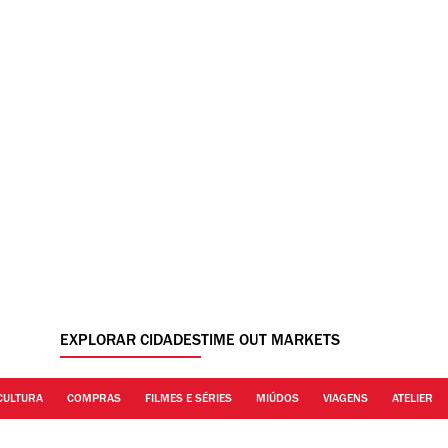
EXPLORAR CIDADES
TIME OUT MARKETS
CULTURA
COMPRAS
FILMES E SÉRIES
MIÚDOS
VIAGENS
ATELIER