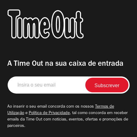
A Time Out na sua caixa de entrada
Insira
o
seu
email
Ao inserir o seu email concorda com os nossos
Termos de
Utilização
e
Política de Privacidade
, tal como concorda em receber
emails da Time Out com notícias, eventos, ofertas e promoções de
parceiros.