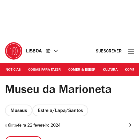
Ir
Ir
para
para
o
o
conteúdo
rodapé
LISBOA
SUBSCREVER
NOTÍCIAS
COISAS PARA FAZER
COMER & BEBER
CULTURA
COMPR
©DR
Museu da Marioneta
Museus
Estrela/Lapa/Santos
quinta-feira 22 fevereiro 2024