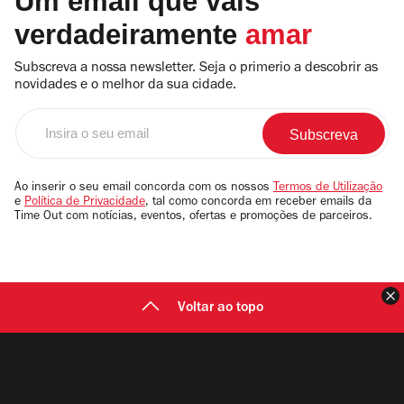
Um email que vais
instituição ao longo do último quarto de
verdadeiramente
amar
século, reflectindo também novas
temáticas políticas e sociais que marcam a
Subscreva a nossa newsletter. Seja o primerio a descobrir as
novidades e o melhor da sua cidade.
arte contemporânea.
Insira
o
seu
email
Ao inserir o seu email concorda com os nossos
Termos de Utilização
e
Política de Privacidade
, tal como concorda em receber emails da
Time Out com notícias, eventos, ofertas e promoções de parceiros.
F
Voltar ao topo