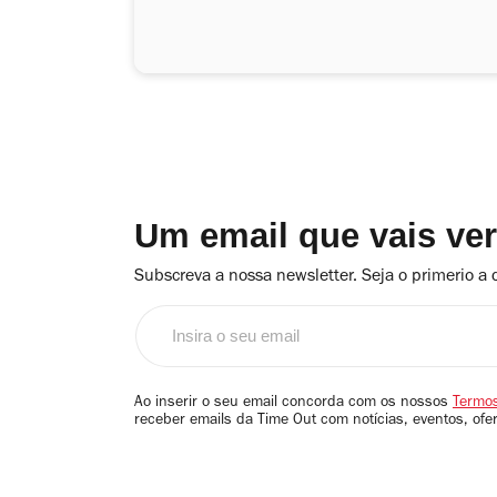
Um email que vais ve
Subscreva a nossa newsletter. Seja o primerio a 
Insira
o
seu
email
Ao inserir o seu email concorda com os nossos
Termos
receber emails da Time Out com notícias, eventos, ofe