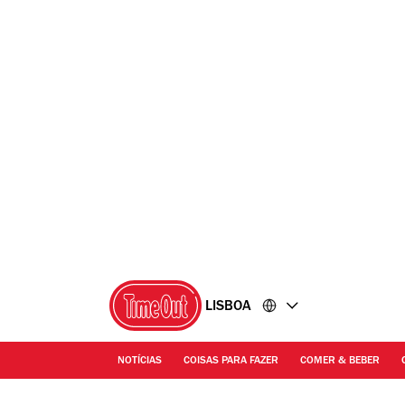
Ir
Ir
para
para
o
o
conteúdo
rodapé
LISBOA
NOTÍCIAS
COISAS PARA FAZER
COMER & BEBER