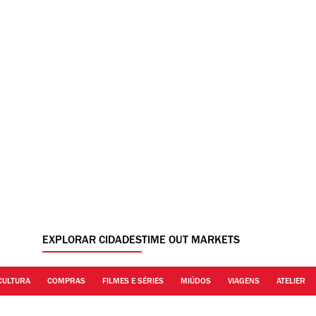
EXPLORAR CIDADES
TIME OUT MARKETS
CULTURA
COMPRAS
FILMES E SÉRIES
MIÚDOS
VIAGENS
ATELIER