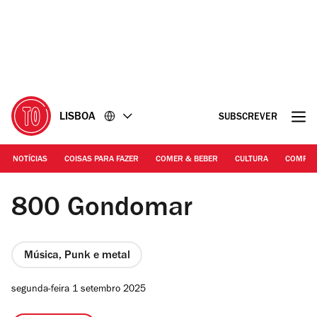
Ir
Ir
para
para
o
o
conteúdo
rodapé
LISBOA
SUBSCREVER
NOTÍCIAS
COISAS PARA FAZER
COMER & BEBER
CULTURA
COMPR
Tiago Mogege Silva | 800 Gondomar
800 Gondomar
Música, Punk e metal
segunda-feira 1 setembro 2025