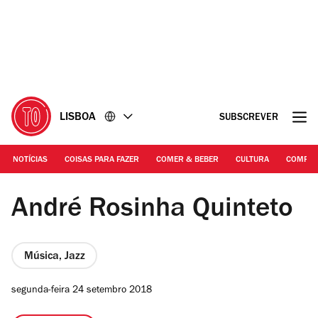
Ir
Ir
para
para
o
o
conteúdo
rodapé
LISBOA
SUBSCREVER
NOTÍCIAS
COISAS PARA FAZER
COMER & BEBER
CULTURA
COMPR
©DR
André Rosinha Quinteto
Música, Jazz
segunda-feira 24 setembro 2018