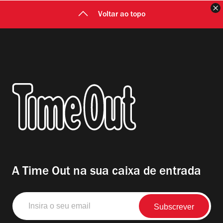
F
Voltar ao topo
A Time Out na sua caixa de entrada
Insira
o
seu