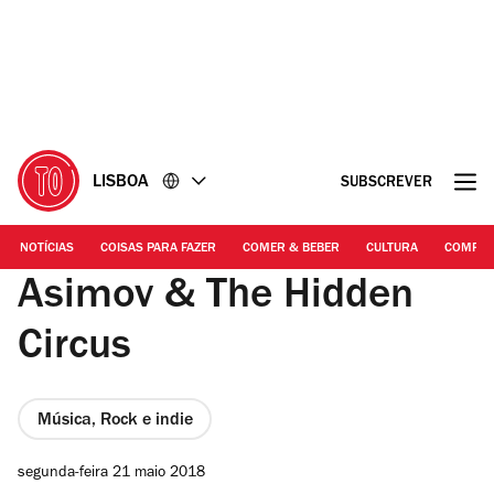
Ir
Ir
para
para
o
o
conteúdo
rodapé
LISBOA
SUBSCREVER
NOTÍCIAS
COISAS PARA FAZER
COMER & BEBER
CULTURA
COMPR
Asimov & The Hidden
Circus
Música, Rock e indie
segunda-feira 21 maio 2018