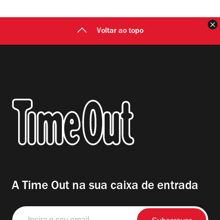
F
Voltar ao topo
A Time Out na sua caixa de entrada
Insira