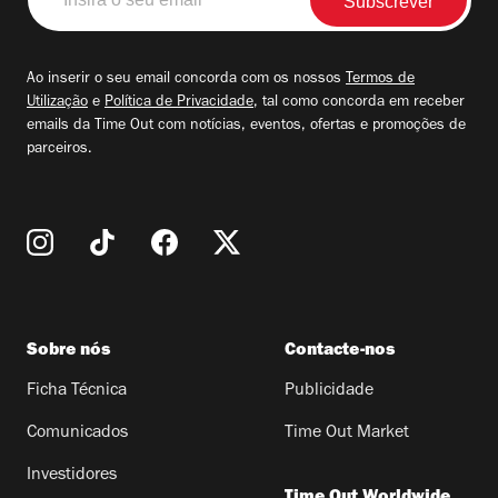
o
seu
email
Ao inserir o seu email concorda com os nossos
Termos de
Utilização
e
Política de Privacidade
, tal como concorda em receber
emails da Time Out com notícias, eventos, ofertas e promoções de
parceiros.
Sobre nós
Contacte-nos
Ficha Técnica
Publicidade
Comunicados
Time Out Market
Investidores
Time Out Worldwide