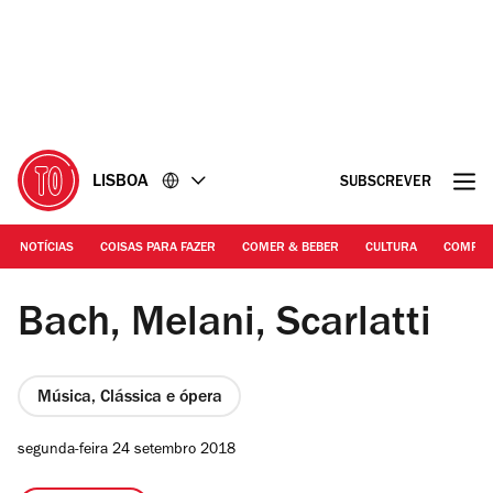
Ir
Ir
para
para
o
o
conteúdo
rodapé
LISBOA
SUBSCREVER
NOTÍCIAS
COISAS PARA FAZER
COMER & BEBER
CULTURA
COMPR
©DR | Mariana Castello-Branco
Bach, Melani, Scarlatti
Música, Clássica e ópera
segunda-feira 24 setembro 2018