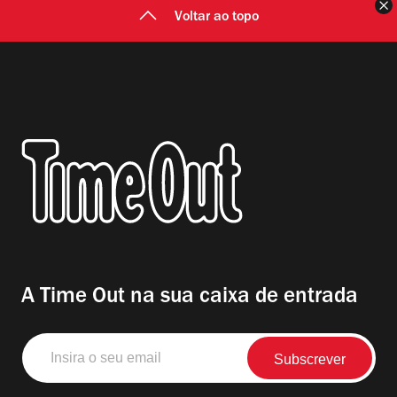
F
Voltar ao topo
A Time Out na sua caixa de entrada
Insira
o
seu