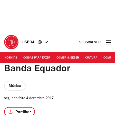
Ir
Ir
para
para
o
o
conteúdo
rodapé
LISBOA
SUBSCREVER
NOTÍCIAS
COISAS PARA FAZER
COMER & BEBER
CULTURA
COMPR
Banda Equador
Música
segunda-feira 4 dezembro 2017
Partilhar