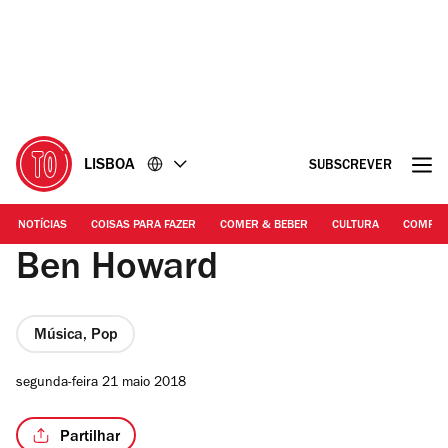
Ir
Ir
para
para
o
o
conteúdo
rodapé
LISBOA
SUBSCREVER
NOTÍCIAS
COISAS PARA FAZER
COMER & BEBER
CULTURA
COMPR
Ben Howard
Música, Pop
segunda-feira 21 maio 2018
Partilhar