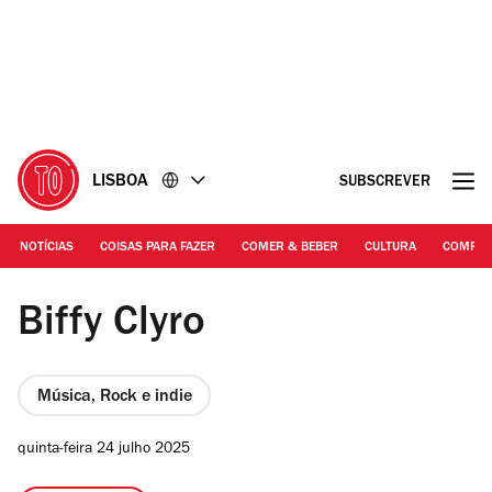
Ir
Ir
para
para
o
o
conteúdo
rodapé
LISBOA
SUBSCREVER
NOTÍCIAS
COISAS PARA FAZER
COMER & BEBER
CULTURA
COMPR
DR | Biffy Clyro
Biffy Clyro
Música, Rock e indie
quinta-feira 24 julho 2025