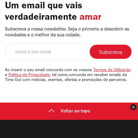
Um email que vais
verdadeiramente
amar
Subscreva a nossa newsletter. Seja o primerio a descobrir as
novidades e o melhor da sua cidade.
Insira
o
seu
email
Ao inserir o seu email concorda com os nossos
Termos de Utilização
e
Política de Privacidade
, tal como concorda em receber emails da
Time Out com notícias, eventos, ofertas e promoções de parceiros.
F
Voltar ao topo