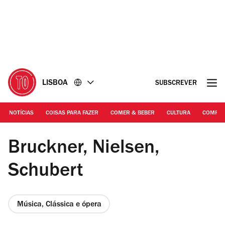
Ir
Ir
para
para
o
o
conteúdo
rodapé
LISBOA
SUBSCREVER
NOTÍCIAS
COISAS PARA FAZER
COMER & BEBER
CULTURA
COMPR
©DR | Camerata Alma Mater
Bruckner, Nielsen,
Schubert
Música, Clássica e ópera