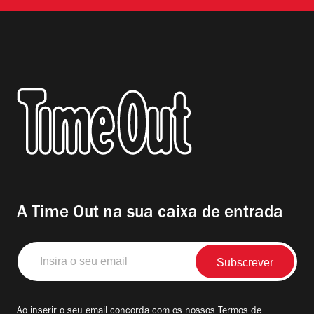
A Time Out na sua caixa de entrada
Insira
o
seu
email
Ao inserir o seu email concorda com os nossos
Termos de