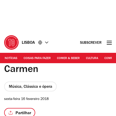
Ir
Ir
para
para
o
o
conteúdo
rodapé
LISBOA
SUBSCREVER
NOTÍCIAS
COISAS PARA FAZER
COMER & BEBER
CULTURA
COMPR
Carmen
Música, Clássica e ópera
sexta-feira 16 fevereiro 2018
Partilhar