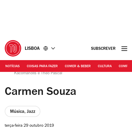
Ir
Ir
para
para
o
o
conteúdo
rodapé
LISBOA
SUBSCREVER
NOTÍCIAS
COISAS PARA FAZER
COMER & BEBER
CULTURA
COMPR
©Facebook/Carmen Souza | Carmen Souza, Elias
Kacomanolis e Theo Pascal
Carmen Souza
Música, Jazz
terça-feira 29 outubro 2019