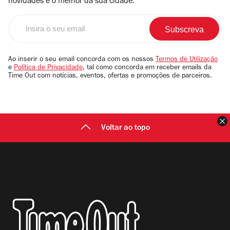
novidades e o melhor da sua cidade.
Insira
o
seu
email
Ao inserir o seu email concorda com os nossos
Termos de Utilização
e
Política de Privacidade
, tal como concorda em receber emails da
Time Out com notícias, eventos, ofertas e promoções de parceiros.
F
Voltar ao topo