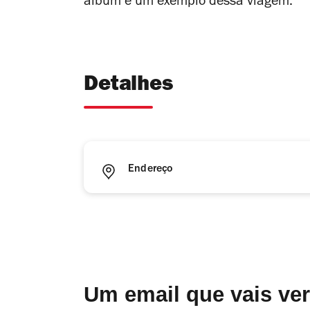
álbum é um exemplo dessa viagem.
Detalhes
Endereço
Um email que vais ve