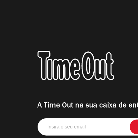
A Time Out na sua caixa de en
Insira
o
seu