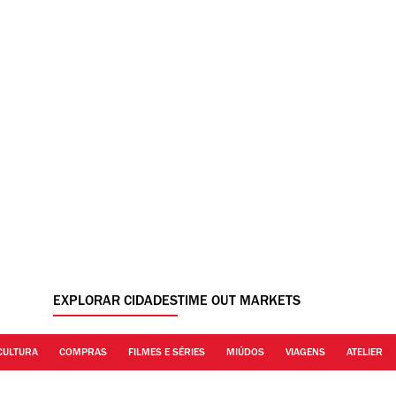
EXPLORAR CIDADES
TIME OUT MARKETS
CULTURA
COMPRAS
FILMES E SÉRIES
MIÚDOS
VIAGENS
ATELIER