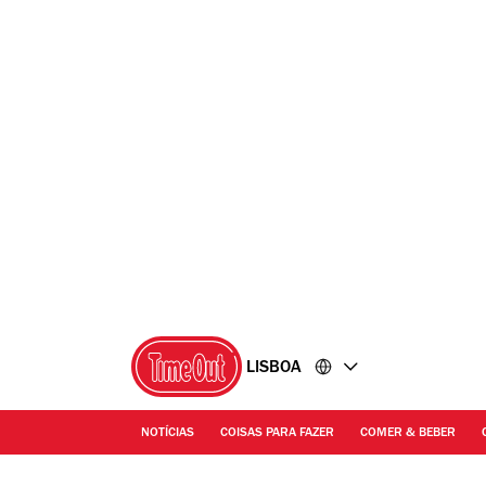
Ir
Ir
para
para
o
o
conteúdo
rodapé
LISBOA
NOTÍCIAS
COISAS PARA FAZER
COMER & BEBER