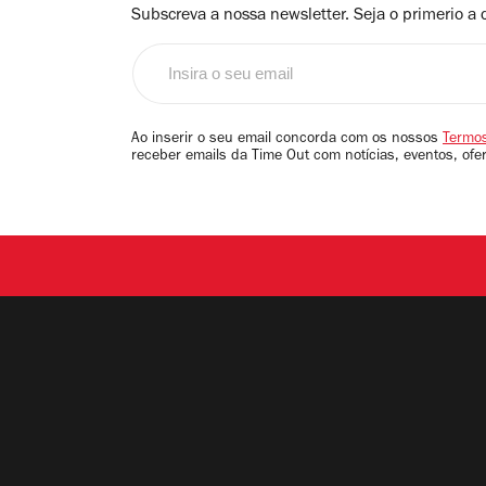
Subscreva a nossa newsletter. Seja o primerio a 
Insira
o
seu
email
Ao inserir o seu email concorda com os nossos
Termos
receber emails da Time Out com notícias, eventos, ofe