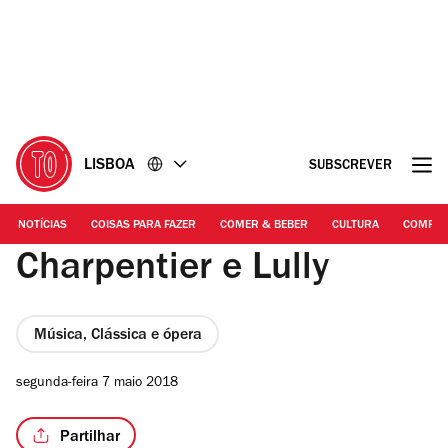
Ir
Ir
para
para
o
o
conteúdo
rodapé
LISBOA
SUBSCREVER
NOTÍCIAS
COISAS PARA FAZER
COMER & BEBER
CULTURA
COMPR
Charpentier e Lully
Música, Clássica e ópera
segunda-feira 7 maio 2018
Partilhar