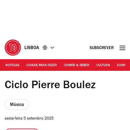
Ir
Ir
para
para
o
o
conteúdo
rodapé
LISBOA
SUBSCREVER
NOTÍCIAS
COISAS PARA FAZER
COMER & BEBER
CULTURA
COMPR
DR | Tamara Stefanovich
Ciclo Pierre Boulez
Música
sexta-feira 5 setembro 2025