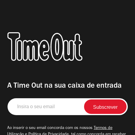
A Time Out na sua caixa de entrada
Insira
o
seu
email
Ao inserir o seu email concorda com os nossos
Termos de
Utilização
e
Política de Privacidade
, tal como concorda em receber