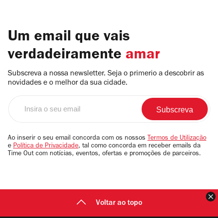
Um email que vais
verdadeiramente
amar
Subscreva a nossa newsletter. Seja o primerio a descobrir as
novidades e o melhor da sua cidade.
Insira
o
seu
email
Ao inserir o seu email concorda com os nossos
Termos de Utilização
e
Política de Privacidade
, tal como concorda em receber emails da
Time Out com notícias, eventos, ofertas e promoções de parceiros.
F
Voltar ao topo