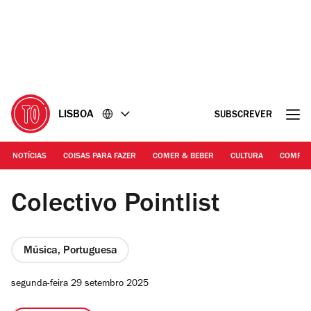
Ir
Ir
para
para
o
o
conteúdo
rodapé
LISBOA
SUBSCREVER
NOTÍCIAS
COISAS PARA FAZER
COMER & BEBER
CULTURA
COMPR
DR | Colectivo Pointlist
Colectivo Pointlist
Música, Portuguesa
segunda-feira 29 setembro 2025