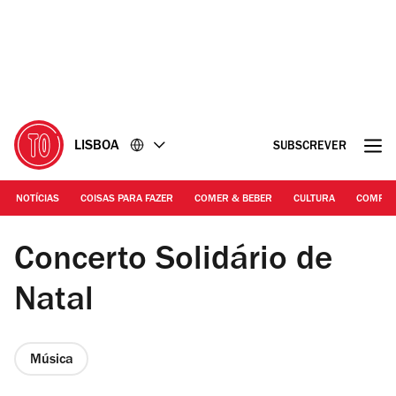
Ir
Ir
para
para
o
o
conteúdo
rodapé
LISBOA
SUBSCREVER
NOTÍCIAS
COISAS PARA FAZER
COMER & BEBER
CULTURA
COMPR
DR / Jazzy Dance Studios Facebook | Jazzy Dance Studios
Concerto Solidário de
Natal
Música