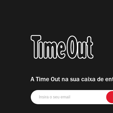
A Time Out na sua caixa de en
Insira
o
seu
email