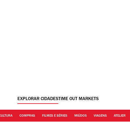
EXPLORAR CIDADES
TIME OUT MARKETS
CULTURA
COMPRAS
FILMES E SÉRIES
MIÚDOS
VIAGENS
ATELIER