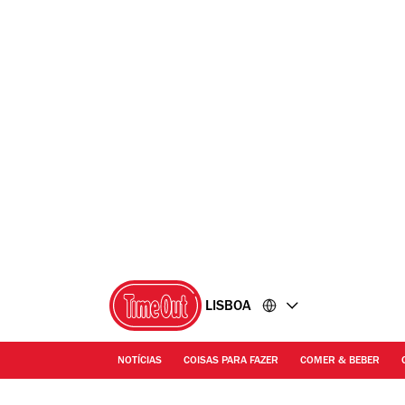
Ir
Ir
para
para
o
o
conteúdo
rodapé
LISBOA
NOTÍCIAS
COISAS PARA FAZER
COMER & BEBER