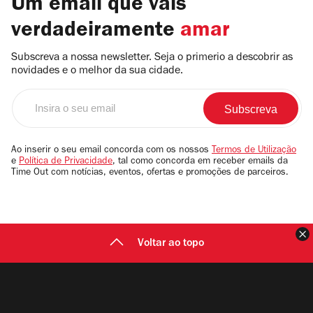
Um email que vais
verdadeiramente
amar
Subscreva a nossa newsletter. Seja o primerio a descobrir as
novidades e o melhor da sua cidade.
Insira
o
seu
email
Ao inserir o seu email concorda com os nossos
Termos de Utilização
e
Política de Privacidade
, tal como concorda em receber emails da
Time Out com notícias, eventos, ofertas e promoções de parceiros.
F
Voltar ao topo