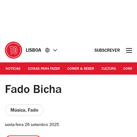
Ir
Ir
para
para
o
o
conteúdo
rodapé
LISBOA
SUBSCREVER
NOTÍCIAS
COISAS PARA FAZER
COMER & BEBER
CULTURA
COMPR
DR | Fado Bicha
Fado Bicha
Música, Fado
sexta-feira 26 setembro 2025