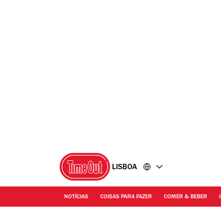
Ir
Ir
para
para
o
o
conteúdo
rodapé
LISBOA
NOTÍCIAS
COISAS PARA FAZER
COMER & BEBER