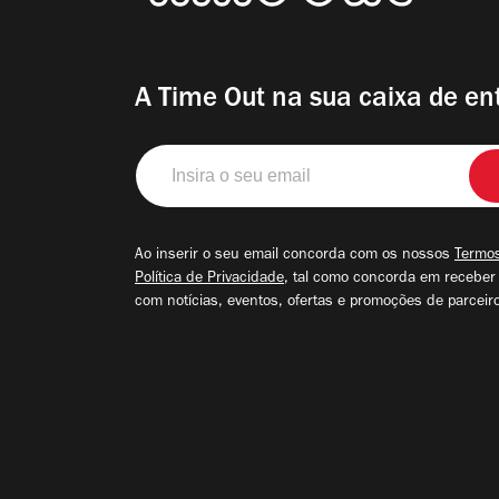
A Time Out na sua caixa de en
Insira
o
seu
email
Ao inserir o seu email concorda com os nossos
Termos
Política de Privacidade
, tal como concorda em receber
com notícias, eventos, ofertas e promoções de parceir