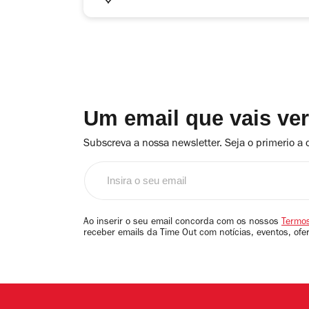
Um email que vais ve
Subscreva a nossa newsletter. Seja o primerio a 
Insira
o
seu
email
Ao inserir o seu email concorda com os nossos
Termos
receber emails da Time Out com notícias, eventos, ofe