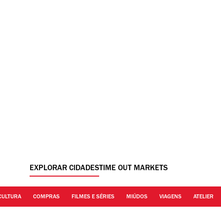
EXPLORAR CIDADES
TIME OUT MARKETS
CULTURA
COMPRAS
FILMES E SÉRIES
MIÚDOS
VIAGENS
ATELIER