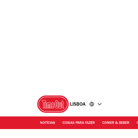
Ir
Ir
para
para
o
o
conteúdo
rodapé
LISBOA
NOTÍCIAS
COISAS PARA FAZER
COMER & BEBER