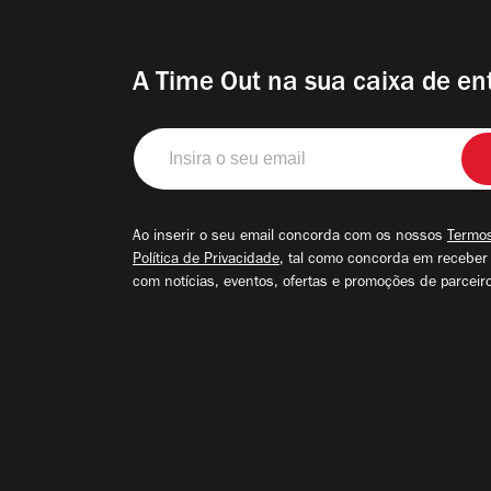
A Time Out na sua caixa de en
Insira
o
seu
email
Ao inserir o seu email concorda com os nossos
Termos
Política de Privacidade
, tal como concorda em receber
com notícias, eventos, ofertas e promoções de parceir