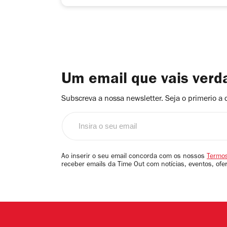
Um email que vais ver
Subscreva a nossa newsletter. Seja o primerio a 
Insira
o
seu
email
Ao inserir o seu email concorda com os nossos
Termos
receber emails da Time Out com notícias, eventos, ofe