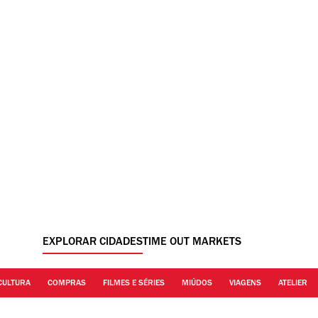
EXPLORAR CIDADES
TIME OUT MARKETS
CULTURA
COMPRAS
FILMES E SÉRIES
MIÚDOS
VIAGENS
ATELIER