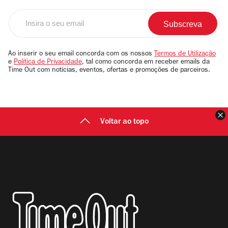
Insira
o
seu
email
Ao inserir o seu email concorda com os nossos
Termos de Utilização
e
Política de Privacidade
, tal como concorda em receber emails da
Time Out com notícias, eventos, ofertas e promoções de parceiros.
F
Voltar ao topo