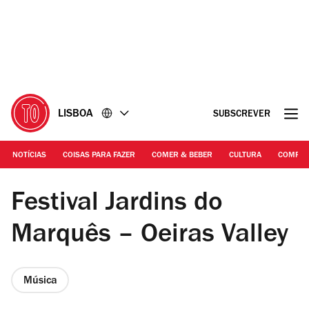
Ir
Ir
para
para
o
o
conteúdo
rodapé
LISBOA
SUBSCREVER
NOTÍCIAS
COISAS PARA FAZER
COMER & BEBER
CULTURA
COMPR
DR | Baco Exu do Blues
Festival Jardins do
Marquês – Oeiras Valley
Música