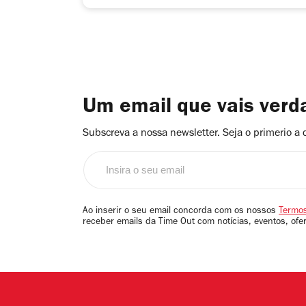
Um email que vais ver
Subscreva a nossa newsletter. Seja o primerio a 
Insira
o
seu
email
Ao inserir o seu email concorda com os nossos
Termos
receber emails da Time Out com notícias, eventos, ofe