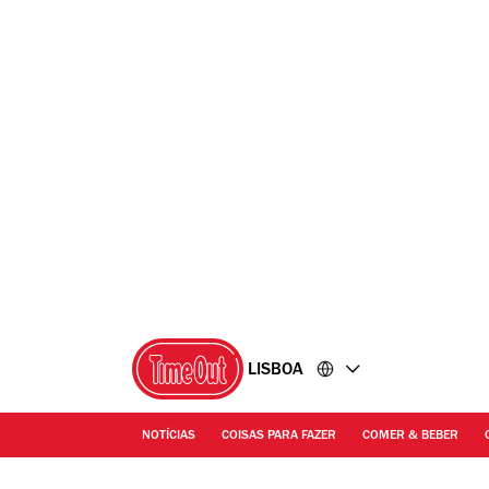
Ir
Ir
para
para
o
o
conteúdo
rodapé
LISBOA
NOTÍCIAS
COISAS PARA FAZER
COMER & BEBER