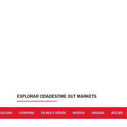
EXPLORAR CIDADES
TIME OUT MARKETS
CULTURA
COMPRAS
FILMES E SÉRIES
MIÚDOS
VIAGENS
ATELIER