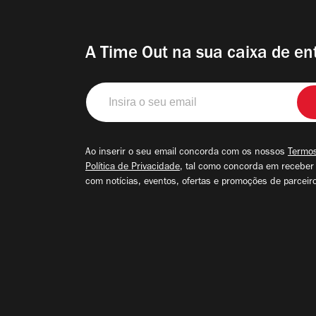
A Time Out na sua caixa de en
Insira
o
seu
email
Ao inserir o seu email concorda com os nossos
Termos
Política de Privacidade
, tal como concorda em receber
com notícias, eventos, ofertas e promoções de parceir