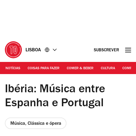
Ir
Ir
para
para
o
o
conteúdo
rodapé
LISBOA
SUBSCREVER
NOTÍCIAS
COISAS PARA FAZER
COMER & BEBER
CULTURA
COMPR
©Maria Melo Costa | A soprano Ana Quintans
Ibéria: Música entre
Espanha e Portugal
Música, Clássica e ópera