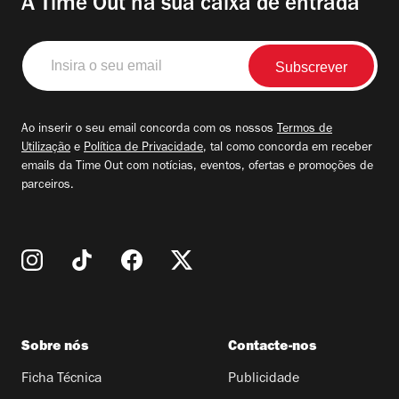
A Time Out na sua caixa de entrada
Insira
o
seu
email
Ao inserir o seu email concorda com os nossos
Termos de
Utilização
e
Política de Privacidade
, tal como concorda em receber
emails da Time Out com notícias, eventos, ofertas e promoções de
parceiros.
Sobre nós
Contacte-nos
Ficha Técnica
Publicidade