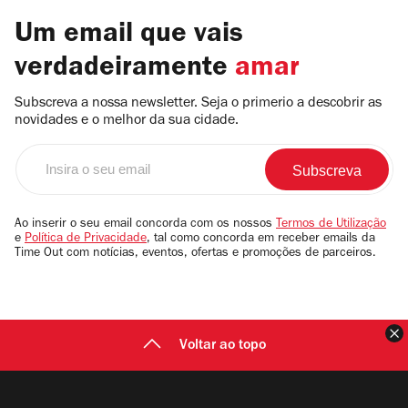
Um email que vais
verdadeiramente
amar
Subscreva a nossa newsletter. Seja o primerio a descobrir as
novidades e o melhor da sua cidade.
Insira
o
seu
email
Ao inserir o seu email concorda com os nossos
Termos de Utilização
e
Política de Privacidade
, tal como concorda em receber emails da
Time Out com notícias, eventos, ofertas e promoções de parceiros.
F
Voltar ao topo