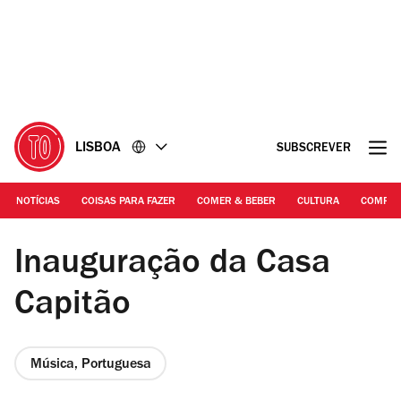
Ir
Ir
para
para
o
o
conteúdo
rodapé
LISBOA
SUBSCREVER
NOTÍCIAS
COISAS PARA FAZER
COMER & BEBER
CULTURA
COMPR
André Tentugal | Capicua
Inauguração da Casa
Capitão
Música, Portuguesa