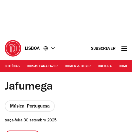
Ir
Ir
para
para
o
o
conteúdo
rodapé
LISBOA
SUBSCREVER
NOTÍCIAS
COISAS PARA FAZER
COMER & BEBER
CULTURA
COMPR
@ Jorge Bacelar | Jafumega
Jafumega
Música, Portuguesa
terça-feira 30 setembro 2025