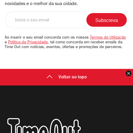
novidades e o melhor da sua cidade.
Insira
o
seu
email
Ao inserir o seu email concorda com os nossos
Termos de Utilização
e
Política de Privacidade
, tal como concorda em receber emails da
Time Out com notícias, eventos, ofertas e promoções de parceiros.
F
Voltar ao topo