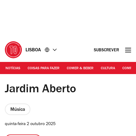
Ir
Ir
para
para
o
o
conteúdo
rodapé
LISBOA
SUBSCREVER
NOTÍCIAS
COISAS PARA FAZER
COMER & BEBER
CULTURA
COMPR
© Estelle Valente | Jardim Aberto
Jardim Aberto
Música
quinta-feira 2 outubro 2025