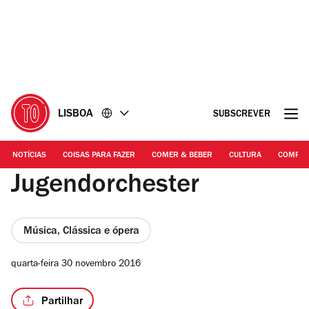
Ir
Ir
para
para
o
o
conteúdo
rodapé
LISBOA
SUBSCREVER
NOTÍCIAS
COISAS PARA FAZER
COMER & BEBER
CULTURA
COMPR
Jugendorchester
Música, Clássica e ópera
quarta-feira 30 novembro 2016
Partilhar