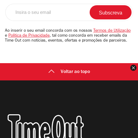
Insira
o
seu
email
Ao inserir o seu email concorda com os nossos
Termos de Utilização
e
Política de Privacidade
, tal como concorda em receber emails da
Time Out com notícias, eventos, ofertas e promoções de parceiros.
F
Voltar ao topo