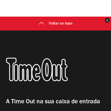
F
Voltar ao topo
A Time Out na sua caixa de entrada