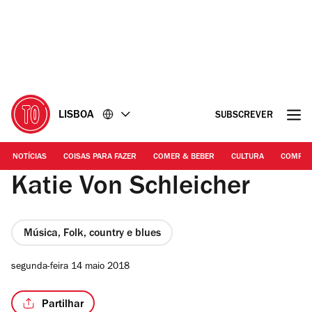
Ir
Ir
para
para
o
o
conteúdo
rodapé
LISBOA
SUBSCREVER
NOTÍCIAS
COISAS PARA FAZER
COMER & BEBER
CULTURA
COMPR
Katie Von Schleicher
Música, Folk, country e blues
segunda-feira 14 maio 2018
Partilhar