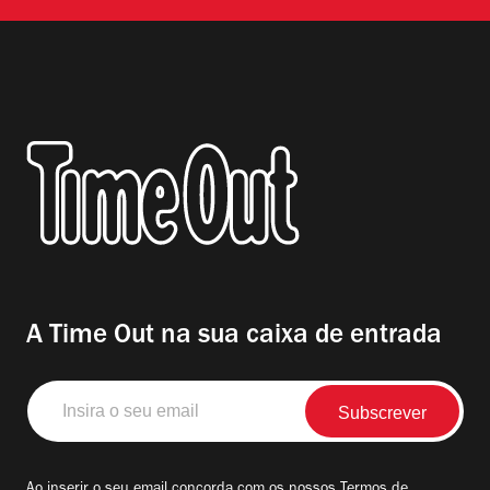
A Time Out na sua caixa de entrada
Insira
o
seu
email
Ao inserir o seu email concorda com os nossos
Termos de