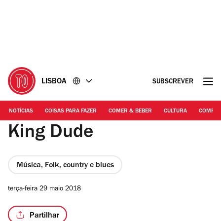
Ir
Ir
para
para
o
o
conteúdo
rodapé
LISBOA
SUBSCREVER
NOTÍCIAS
COISAS PARA FAZER
COMER & BEBER
CULTURA
COMPR
King Dude
Música, Folk, country e blues
terça-feira 29 maio 2018
Partilhar