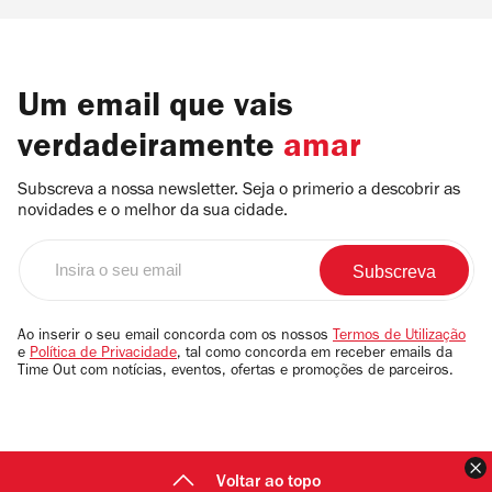
Um email que vais
verdadeiramente
amar
Subscreva a nossa newsletter. Seja o primerio a descobrir as
novidades e o melhor da sua cidade.
Insira
o
seu
email
Ao inserir o seu email concorda com os nossos
Termos de Utilização
e
Política de Privacidade
, tal como concorda em receber emails da
Time Out com notícias, eventos, ofertas e promoções de parceiros.
F
Voltar ao topo